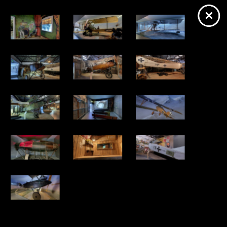
https://skrzydlawielkiejwojny.wkraj.pl
Mapa serwisu