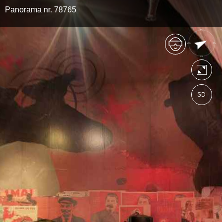
Panorama nr. 78765
SD
https://natomuzeumlotnictwa.wkraj.pl
Mapa serwisu