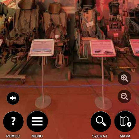
POMOC
MENU
SZUKAJ
MAPA