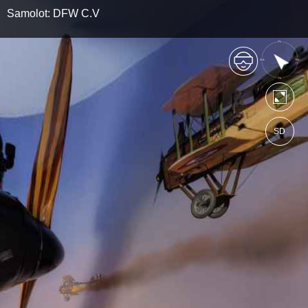
Samolot: DFW C.V
SD
https://skrzydlawielkiejwojny.wkraj.pl
Mapa serwisu