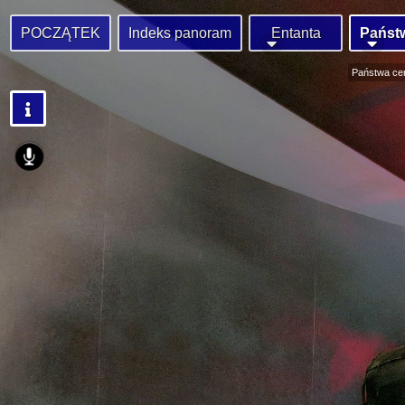
POCZĄTEK
Indeks panoram
Entanta
Państw
Państwa ce