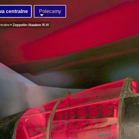
a centralne
Polecamy
ntralne
Zeppelin-Staaken R.VI