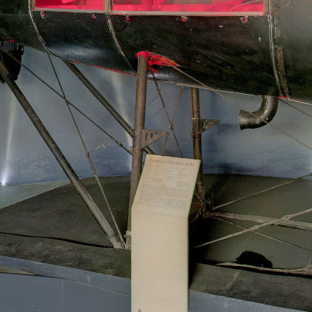
https://skrzydlawielkiejwojny.wkraj.pl
Mapa serwisu