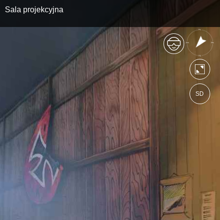
Sala projekcyjna
SD
https://skrzydlawielkiejwojny.wkraj.pl
Mapa serwisu