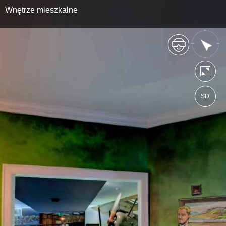
Wnętrze mieszkalne
SD
https://skrzydlawielkiejwojny.wkraj.pl
Mapa serwisu